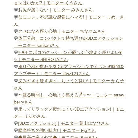
ョンはいかが?｜モニター くうさん
💬
お尻が痛くない｜モニター みみんさん
💬
なにコレ…不思議な感覚にハマる!｜モニター まめ。さ
ん
💬
クセになる座り心地｜モニター ちなマムさん
💬
体圧分散、コンパクトで持ち運びok3Dエアクッション
｜モニター kankanさん
💬
✨️♥ボコボコのクッションが優しく心地よく座りよい♥
✨️｜モニター SHIROTAさん
💬
座り心地が変わる!3Dエアクッションでくつろぎ時間を
アップデート｜モニター ktwz1212さん
💬
沈みすぎず硬すぎず、ちょうど良い!｜モニター から子
さん
💬
〜座る時間も、心地よく整える🪑✨〜｜モニター straw
berryさん
💬
座ってリラックス疲れにくい3Dエアクッション!｜モニ
ター りりかさん
💬
[3Dエアクッション]｜モニター 葉山はなびさん
💬
腰痛持ちの強い味方!｜モニター Figさん
💬
◆最高の座り心地◆｜モニター まー♥さん