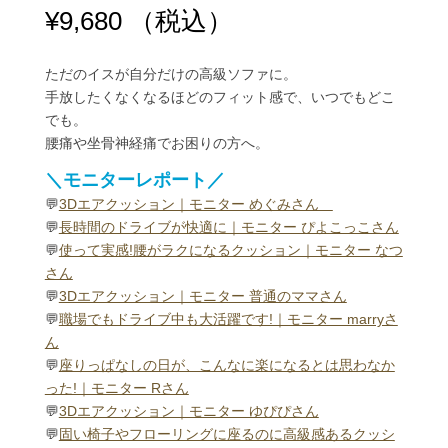
評価に基づ
¥
9,680
（税込）
く5段階評
価のうち、
5.00
点
ただのイスが自分だけの高級ソファに。
手放したくなくなるほどのフィット感で、いつでもどこ
でも。
腰痛や坐骨神経痛でお困りの方へ。
＼モニターレポート／
💬
3Dエアクッション｜モニター めぐみさん
💬
長時間のドライブが快適に｜モニター ぴよこっこさん
💬
使って実感!腰がラクになるクッション｜モニター なつ
さん
💬
3Dエアクッション｜モニター 普通のママさん
💬
職場でもドライブ中も大活躍です!｜モニター marryさ
ん
💬
座りっぱなしの日が、こんなに楽になるとは思わなか
った!｜モニター Rさん
💬
3Dエアクッション｜モニター ゆぴぴさん
💬
固い椅子やフローリングに座るのに高級感あるクッシ