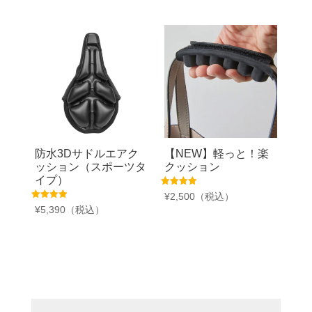
防水3Dサドルエアク
【NEW】軽っと！楽
ッション（スポーツタ
クッション
イプ）
5段階中
¥
2,500
（税込）
4.75
5段階中
¥
5,390
（税込）
の評価
5.00
の評価