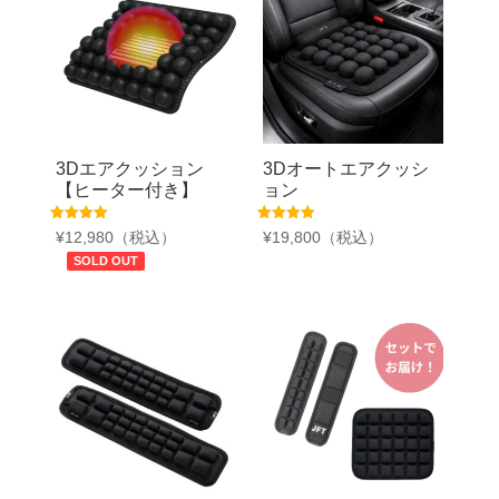
3Dエアクッション
3Dオートエアクッシ
【ヒーター付き】
ョン
5段階中
5段階中
¥
12,980
（税込）
¥
19,800
（税込）
5.00
4.38
の評価
の評価
SOLD OUT