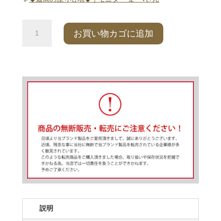
3D
お買い物カゴに追加
エ
ア
ク
ッ
シ
ョ
ン
個
説明