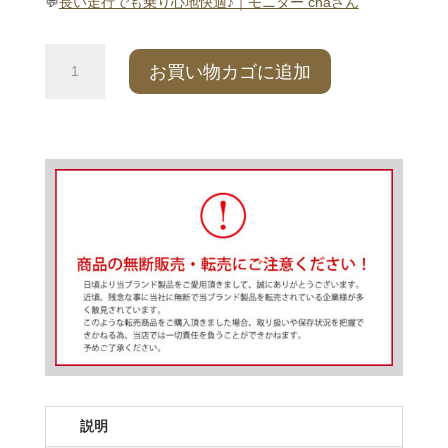
💬
長い走行でも乗り心地快適♪｜モニター chaさん
防
お買い物カゴに追加
水
3D
サ
ド
ル
エ
ア
ク
ッ
シ
ョ
ン
（ス
ポ
ー
ツ
説明
タ