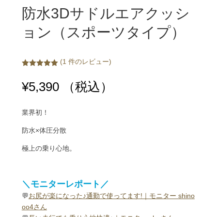
防水3Dサドルエアクッシ
ョン（スポーツタイプ）
(
1
件のレビュー)
件の利用者
評価に基づ
¥
5,390
（税込）
く5段階評
価のうち、
5.00
点
業界初！
防水×体圧分散
極上の乗り心地。
＼モニターレポート／
💬
お尻が楽になった♪通勤で使ってます!｜モニター shino
oo4さん