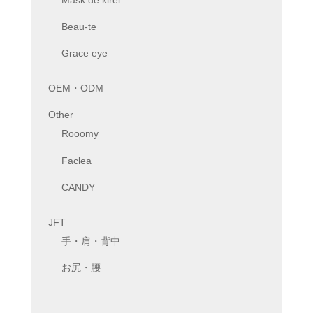
Beau-te
Grace eye
OEM・ODM
Other
Rooomy
Faclea
CANDY
JFT
手・肩・背中
お尻・腰