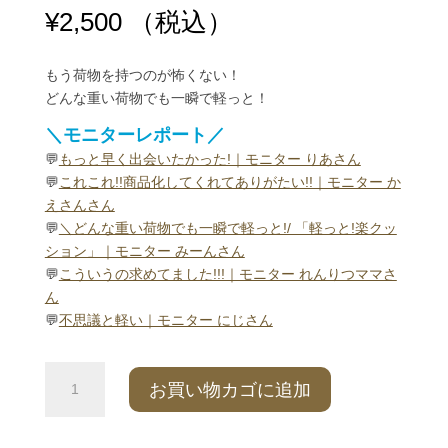
評価に基づ
¥
2,500
（税込）
く5段階評
価のうち、
4.75
点
もう荷物を持つのが怖くない！
どんな重い荷物でも一瞬で軽っと！
＼モニターレポート／
💬
もっと早く出会いたかった!｜モニター りあさん
💬
これこれ!!商品化してくれてありがたい!!｜モニター か
えさんさん
💬
＼どんな重い荷物でも一瞬で軽っと!/ 「軽っと!楽クッ
ション」｜モニター みーんさん
💬
こういうの求めてました!!!｜モニター れんりつママさ
ん
💬
不思議と軽い｜モニター にじさん
【NEW】
お買い物カゴに追加
軽
っ
と！