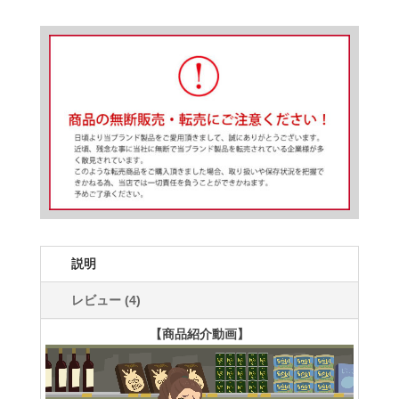
楽
ク
ッ
シ
ョ
ン
個
説明
レビュー (4)
【商品紹介動画】