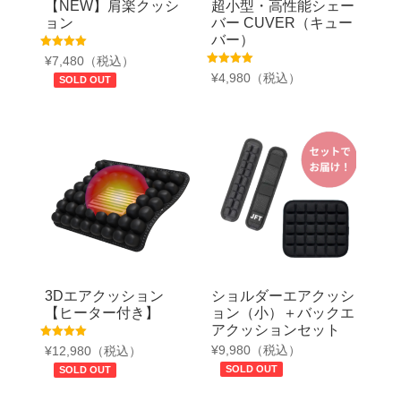
【NEW】肩楽クッシ
超小型・高性能シェー
ョン
バー CUVER（キュー
バー）
5段階中
¥
7,480
（税込）
4.83
5段階中
¥
4,980
（税込）
の評価
SOLD OUT
5.00
の評価
3Dエアクッション
ショルダーエアクッシ
【ヒーター付き】
ョン（小）＋バックエ
アクッションセット
5段階中
¥
9,980
（税込）
¥
12,980
（税込）
5.00
の評価
SOLD OUT
SOLD OUT