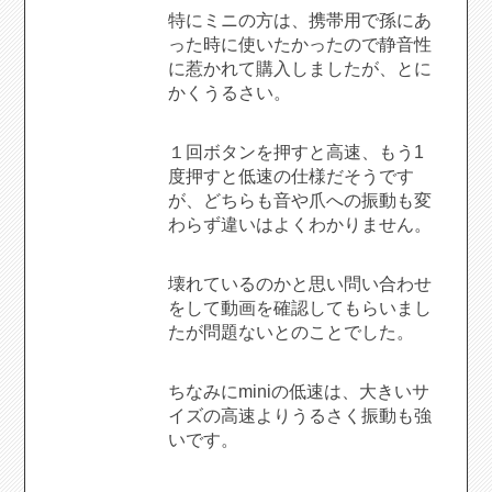
の
特にミニの方は、携帯用で孫にあ
評
価
った時に使いたかったので静音性
に惹かれて購入しましたが、とに
かくうるさい。
１回ボタンを押すと高速、もう1
度押すと低速の仕様だそうです
が、どちらも音や爪への振動も変
わらず違いはよくわかりません。
壊れているのかと思い問い合わせ
をして動画を確認してもらいまし
たが問題ないとのことでした。
ちなみにminiの低速は、大きいサ
イズの高速よりうるさく振動も強
いです。