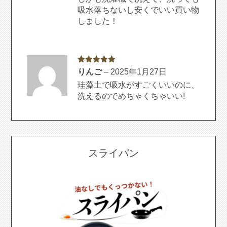
吸水落ちないし安くでいい買い物
しました！
5段階中
5
の
りんご
–
2025年1月27日
評価
珪藻土で吸水がすごくいいのに、
洗えるのでめちゃくちゃいい!
スライパン