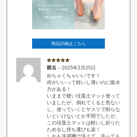
商品詳細はこちら
5段階中
5
の
匿名
–
2025年2月25日
評価
めちゃくちゃいいです！
何がいいって軽いし薄いのに吸水
力がある！
いままで硬い珪藻土マット使って
いましたが、倒れてくると危ない
し、使っていくとヤスリで削らな
いといけないとか手間でしたが、
この珪藻土マットは軽いし折りた
ためるし持ち運びも楽！
しかも洗濯機で洗えて、洗っても