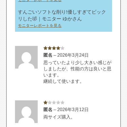
すんごいソフトな削り!優しすぎてビック
リした🤣｜モニター ゆかさん
モニターレポートを見る
5段階中
4
匿名
–
2026年3月24日
の評価
思っていたより少し大きい感じが
しましたが、性能の方は良いと思
います。
継続して使います。
5
匿名
–
2026年3月12日
段
階
両サイズ購入。
中
1