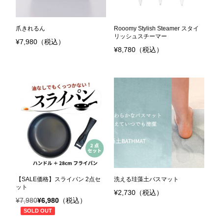
爪きれるん
Rooomy Stylish Steamer スタイ
リッシュスチーマー
¥
7,980
（税込）
¥
8,780
（税込）
【SALE価格】スライパン 2点セ
洗える珪藻土バスマット
ット
¥
2,730
（税込）
¥
7,980
¥
6,980
（税込）
元
現
SOLD OUT