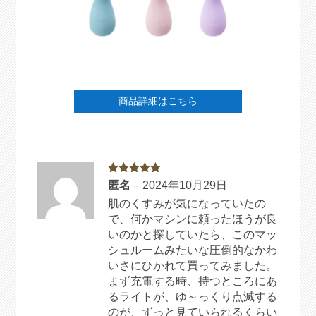
商品詳細はこちら
5段階中
5
の
匿名
–
2024年10月29日
評価
肌のくすみが気になっていたの
で、何かマシンに頼ったほうが良
いのかと探していたら、このマッ
シュルームみたいな圧倒的なかわ
いさにひかれて買ってみました。
まず充電する時、持つところにあ
るライトが、ゆ～っくり点滅する
のが、ずっと見ていられるくらい