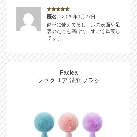
5段階中
5
の
匿名
–
2025年1月27日
評価
簡単に使えてるし、爪の表面や足
裏のたこも磨けて、すごく重宝し
てます!
Faclea
ファクリア 洗顔ブラシ