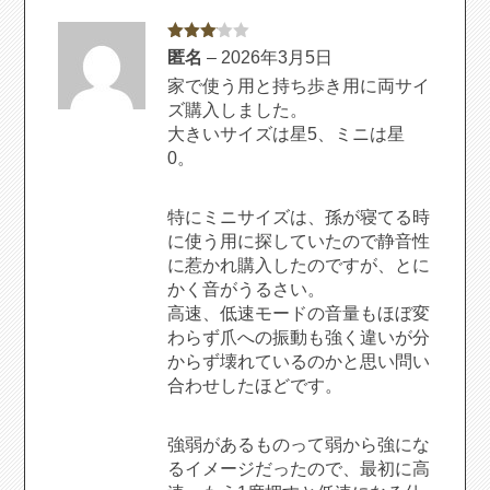
5段階
匿名
–
2026年3月5日
中
3
の
評価
家で使う用と持ち歩き用に両サイ
ズ購入しました。
大きいサイズは星5、ミニは星
0。
特にミニサイズは、孫が寝てる時
に使う用に探していたので静音性
に惹かれ購入したのですが、とに
かく音がうるさい。
高速、低速モードの音量もほぼ変
わらず爪への振動も強く違いが分
からず壊れているのかと思い問い
合わせしたほどです。
強弱があるものって弱から強にな
るイメージだったので、最初に高