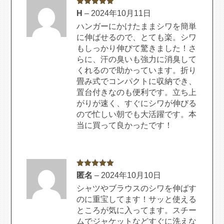
5段階中
5
の
H
–
2024年10月11日
評価
ハンガーにかけたままシワを簡単
に伸ばせるので、とても楽。シワ
もしっかり伸びて驚きました！さ
らに、汗の臭いも強力に消臭して
くれるので助かっています。折り
畳み式でコンパクトに収納でき、
置台付きなのも便利です。立ち上
がりが速く、すぐにシワが伸びる
ので忙しい朝でも大活躍です。本
当に買って良かったです！
5段階中
5
の
匿名
–
2024年10月10日
評価
シャツやブラウスのシワを伸ばす
のに重宝してます！サッと使える
ところが気に入ってます。スチー
ムでジャケットなどすぐに洗えな