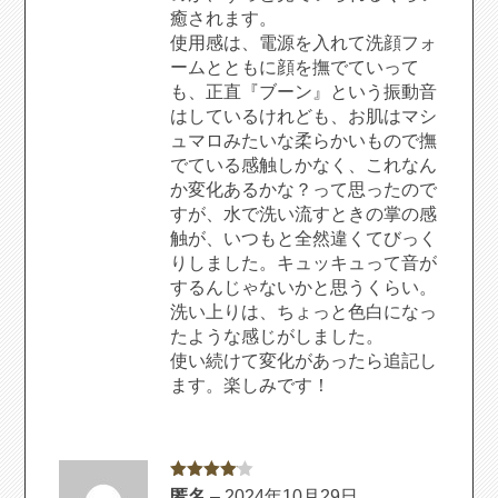
癒されます。
使用感は、電源を入れて洗顔フォ
ームとともに顔を撫でていって
も、正直『ブーン』という振動音
はしているけれども、お肌はマシ
ュマロみたいな柔らかいもので撫
でている感触しかなく、これなん
か変化あるかな？って思ったので
すが、水で洗い流すときの掌の感
触が、いつもと全然違くてびっく
りしました。キュッキュって音が
するんじゃないかと思うくらい。
洗い上りは、ちょっと色白になっ
たような感じがしました。
使い続けて変化があったら追記し
ます。楽しみです！
5段階中
4
匿名
–
2024年10月29日