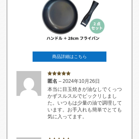
商品詳細はこちら
5段階中
5
の
匿名
–
2024年10月26日
評価
本当に目玉焼きが油なしでくっつ
かずスルスルでビックリしまし
た。いつもは少量の油で調理して
います。お手入れも簡単でとても
気に入ってます。