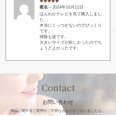
5段階中
5
の
匿名
–
2024年10月11日
評価
ほんわかテレビを見て購入しまし
た。
本当にくっつかないのでびっくり
です。
掃除も楽です。
大きいサイズが欲しかったのでち
ょうどよかったです。
Contact
お問い合わせ
商品に関するご質問や
ご不明な点などがございましたら、