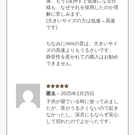
速、もう1度押すと低速になる仕
様も、なぜそれを採用したのか理
解に苦しみます。
(大きいサイズの方は低速→高速
です)
ちなみにminiの音は、大きいサイ
ズの高速よりもうるさいです。
静音性を惹かれての購入はお勧め
できません。
5段階中
5
の
匿名
–
2025年2月25日
評価
子供が寝ている時に使ってみまし
たが、音がうるさくないので起き
なかったし、深爪にもならず安心
して切れたのでよかったです。