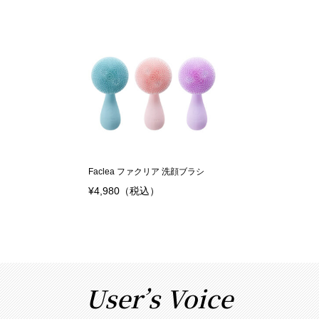
の
在
価
の
格
価
は
格
¥7,
は
9
¥6,
8
9
0
8
で
0
し
で
Faclea ファクリア 洗顔ブラシ
た。
す。
¥
4,980
（税込）
User’s Voice