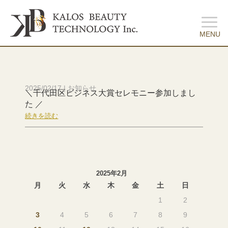
2025/02/17
|
お知らせ
＼千代田区ビジネス大賞セレモニー参加しまし
た ／
続きを読む
2025年2月
月
火
水
木
金
土
日
1
2
3
4
5
6
7
8
9