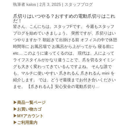
執筆者
kalos
|
2月 3, 2025
|
スタッフブログ
爪切りはいつやる？おすすめの電動爪切りはこれ
だ！
皆さん、こんにちは。スタッフFです。 今週もスタッフ
ブログを始めていきましょう。 突然ですが、爪切りはい
つやりますか？ 朝起きて出掛ける前 オフィスの中で休憩
時間等に お風呂場で お風呂から上がってから 寝る前に
etc… このように違ってくるのは、 現代は、人によって
ライフスタイルがかなり違うことで、爪を切るタイミン
グも大きく変わってきているんですよね。 そんな誰で
も、マルチに使いやすい 爪きれるん 爪きれるん mini を
紹介します。 では、どうぞ最後までお付き合いください
ませ。 【爪きれるん】安心安全の電動爪切り...
▶商品一覧ページ
▶お買い物カゴ
▶MYアカウント
▶ご利用案内