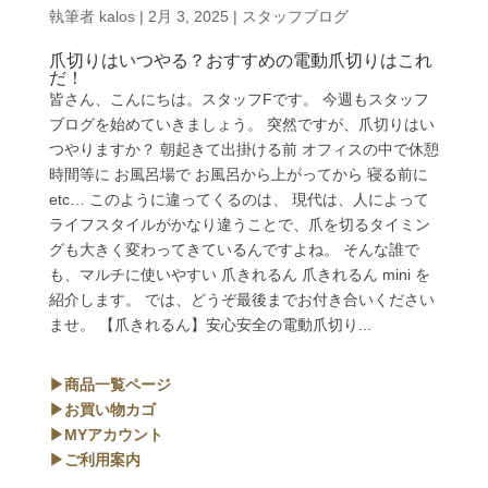
執筆者
kalos
|
2月 3, 2025
|
スタッフブログ
爪切りはいつやる？おすすめの電動爪切りはこれ
だ！
皆さん、こんにちは。スタッフFです。 今週もスタッフ
ブログを始めていきましょう。 突然ですが、爪切りはい
つやりますか？ 朝起きて出掛ける前 オフィスの中で休憩
時間等に お風呂場で お風呂から上がってから 寝る前に
etc… このように違ってくるのは、 現代は、人によって
ライフスタイルがかなり違うことで、爪を切るタイミン
グも大きく変わってきているんですよね。 そんな誰で
も、マルチに使いやすい 爪きれるん 爪きれるん mini を
紹介します。 では、どうぞ最後までお付き合いください
ませ。 【爪きれるん】安心安全の電動爪切り...
▶商品一覧ページ
▶お買い物カゴ
▶MYアカウント
▶ご利用案内