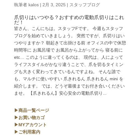
執筆者
kalos
|
2月 3, 2025
|
スタッフブログ
爪切りはいつやる？おすすめの電動爪切りはこれ
だ！
皆さん、こんにちは。スタッフFです。 今週もスタッフ
ブログを始めていきましょう。 突然ですが、爪切りはい
つやりますか？ 朝起きて出掛ける前 オフィスの中で休憩
時間等に お風呂場で お風呂から上がってから 寝る前に
etc… このように違ってくるのは、 現代は、人によって
ライフスタイルがかなり違うことで、爪を切るタイミン
グも大きく変わってきているんですよね。 そんな誰で
も、マルチに使いやすい 爪きれるん 爪きれるん mini を
紹介します。 では、どうぞ最後までお付き合いください
ませ。 【爪きれるん】安心安全の電動爪切り...
▶商品一覧ページ
▶お買い物カゴ
▶MYアカウント
▶ご利用案内