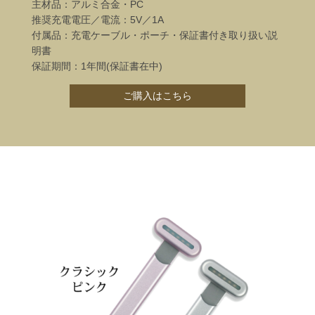
主材品：アルミ合金・PC
推奨充電電圧／電流：5V／1A
付属品：充電ケーブル・ポーチ・保証書付き取り扱い説
明書
保証期間：1年間(保証書在中)
ご購入はこちら