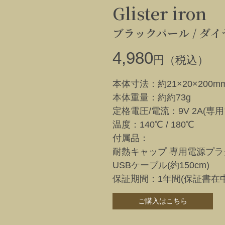
Glister iron
ブラックパール /
ダイ
4,980
円（税込）
本体寸法：約21×20×200m
本体重量：約約73g
定格電圧/電流：9V 2A(専
温度：140℃ / 180℃
付属品：
耐熱キャップ 専用電源プラ
USBケーブル(約150cm)
保証期間：1年間(保証書在中
ご購入はこちら