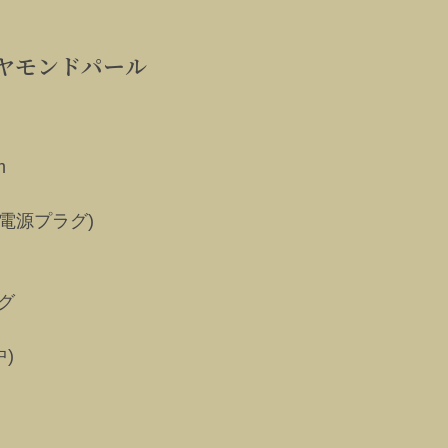
ヤモンドパール
m
用電源プラグ)
グ
)