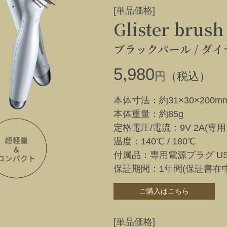
[単品価格]
Glister brush
ブラックパール /
ダイ
5,980
円（税込）
本体寸法：約31×30×200m
本体重量：約85g
定格電圧/電流：9V 2A(専
温度：140℃ / 180℃
付属品：専用電源プラグ USB
保証期間：1年間(保証書在中
ご購入はこちら
[単品価格]