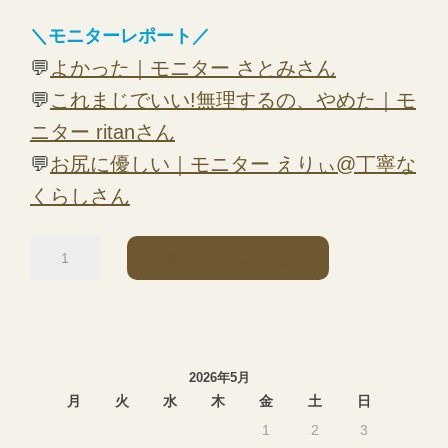
＼モニターレポート／
💬
よかった｜モニター さとみさん
💬
これまじでいい!無理するの、やめた｜モ
ニター ritanさん
💬
お尻に優しい｜モニター えりぃ@丁寧な
くらしさん
3
お買い物カゴに追加
D
オ
ー
ト
2026年5月
月
火
水
木
金
土
日
エ
1
2
3
ア