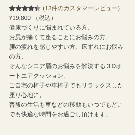
(13件のカスタマーレビュー)
13
件の利用
¥
19,800
（税込）
者評価に
健康づくりに悩まれている方、
基づく5段
お尻が痛くて座ることにお悩みの方、
階評価の
腰の疲れを感じやすい方、床ずれにお悩み
うち、
の方、
4.38
点
そんなシニア層のお悩みを解決する３Dオ
ートエアクッション。
ご自宅の椅子や車椅子でもリラックスした
座り心地に。
普段の生活も車などの移動もいつでもどこ
でも快適な時間をお過ごし頂けます。