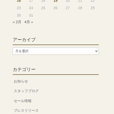
16
17
18
19
20
21
22
23
24
25
26
27
28
29
30
31
« 2月
4月 »
アーカイブ
ア
ー
カ
イ
カテゴリー
ブ
お知らせ
スタッフブログ
セール情報
プレスリリース