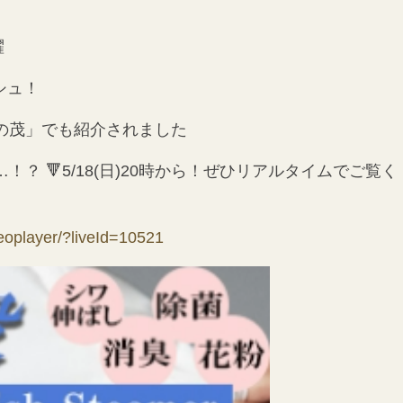
躍
シュ！
ぼの茂」でも紹介されました
？ 🔻5/18(日)20時から！ぜひリアルタイムでご覧く
deoplayer/?liveId=10521