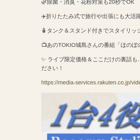
🌿除菌・消臭・花粉対策も20秒でOK
✈️折りたたみ式で旅行や出張にも大活
🧴タンク＆スタンド付きでスタイリッ
📺あのTOKIO城島さんの番組「ほの
✨ ライブ限定価格＆ここだけの裏話も…！
ださい！
https://media-services.rakuten.co.jp/vi